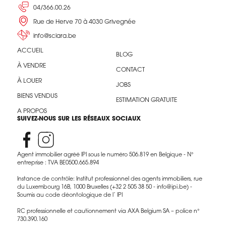
04/366.00.26
Rue de Herve 70 à 4030 Grivegnée
info@sciara.be
ACCUEIL
BLOG
À VENDRE
CONTACT
À LOUER
JOBS
BIENS VENDUS
ESTIMATION GRATUITE
A PROPOS
SUIVEZ-NOUS SUR LES RÉSEAUX SOCIAUX
Agent immobilier agréé IPI sous le numéro 506.819 en Belgique - N°
entreprise : TVA BE0500.665.894
Instance de contrôle: Institut professionnel des agents immobiliers, rue
du Luxembourg 16B, 1000 Bruxelles (+32 2 505 38 50 - info@ipi.be) -
Soumis au code déontologique de l’ IPI
RC professionnelle et cautionnement via AXA Belgium SA – police n°
730.390.160