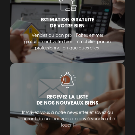
ESTIMATION GRATUITE
DE VOTRE BIEN
Vendez au bon prix ! Faites estimer
gratuitement votre bien immobilier par un
professionnel en quelques clics.
RECEVEZ LA LISTE
DE NOS NOUVEAUX BIENS
Inscrivez-vous à notre newsletter et soyez au
courant de nos nouveaux biens à vendre et à
louer !