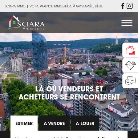
SCIARA IMMO
|
VOTRE AGENCE IMMOBILIÈRE À GRIVEGNÉE, LIÈGE
LÀ OÙ VENDEURS ET
ACHETEURS
SE RENCONTRENT
ESTIMER
A VENDRE
A LOUER