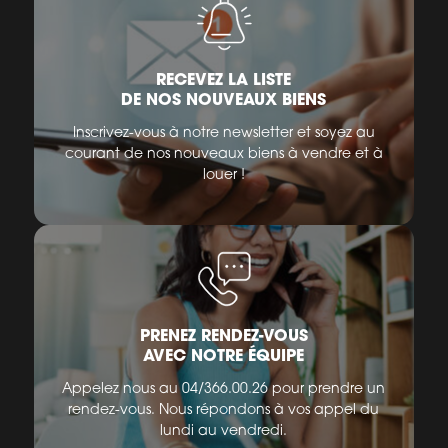
RECEVEZ LA LISTE
DE NOS NOUVEAUX BIENS
Inscrivez-vous à notre newsletter et soyez au
courant de nos nouveaux biens à vendre et à
louer !
PRENEZ RENDEZ-VOUS
AVEC NOTRE ÉQUIPE
Appelez nous au 04/366.00.26 pour prendre un
rendez-vous. Nous répondons à vos appel du
lundi au vendredi.