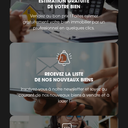
ESTIMATION GRATUITE
DE VOTRE BIEN
Vendez au bon prix ! Faites estimer
gratuitement votre bien immobilier par un
professionnel en quelques clics.
RECEVEZ LA LISTE
DE NOS NOUVEAUX BIENS
Inscrivez-vous à notre newsletter et soyez au
courant de nos nouveaux biens à vendre et à
louer !