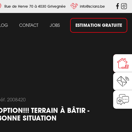
Rue de Herve 70 à 4030 Grivegnée
info@sciara.be
ESTIMATION GRATUITE
LOG
CONTACT
JOBS
éf. 2008420
OPTION!!! TERRAIN À BÂTIR -
BONNE SITUATION