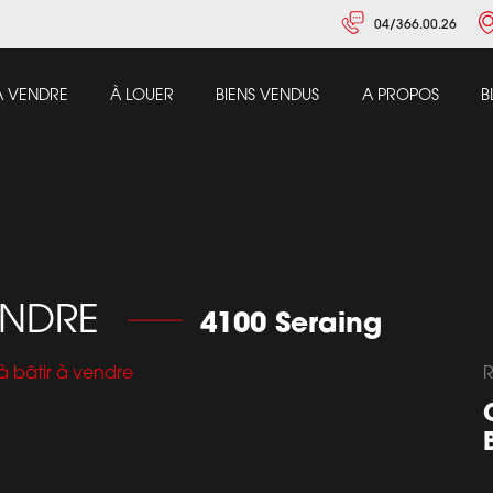
04/366.00.26
À VENDRE
À LOUER
BIENS VENDUS
A PROPOS
B
VENDRE
4100 Seraing
R