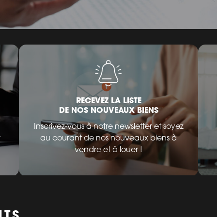
RECEVEZ LA LISTE
DE NOS NOUVEAUX BIENS
Inscrivez-vous à notre newsletter et soyez
r
au courant de nos nouveaux biens à
vendre et à louer !
NTS