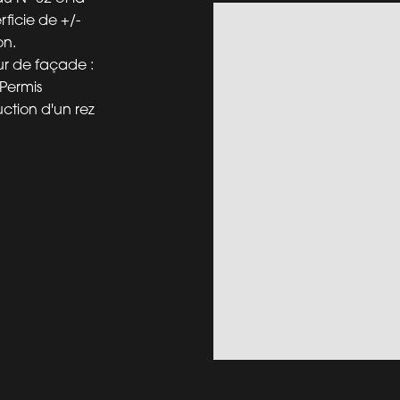
ficie de +/-
on.
ur de façade :
 Permis
ction d'un rez