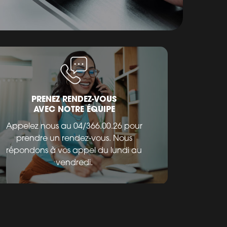
PRENEZ RENDEZ-VOUS
AVEC NOTRE ÉQUIPE
Appelez nous au 04/366.00.26 pour
prendre un rendez-vous. Nous
répondons à vos appel du lundi au
vendredi.