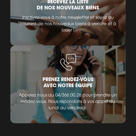
RECEVEZ LA LISTE
DE NOS NOUVEAUX BIENS
Inscrivez-vous à notre newsletter et soyez au
courant de nos nouveaux biens à vendre et à
louer !
PRENEZ RENDEZ-VOUS
AVEC NOTRE ÉQUIPE
Appelez nous au 04/366.00.26 pour prendre un
rendez-vous. Nous répondons à vos appel du
lundi au vendredi.