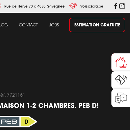
Rue de Herve 70 à 4030 Grivegnée
info@sciara.be
ESTIMATION GRATUITE
LOG
CONTACT
JOBS
éf. 7721161
MAISON 1-2 CHAMBRES. PEB D!