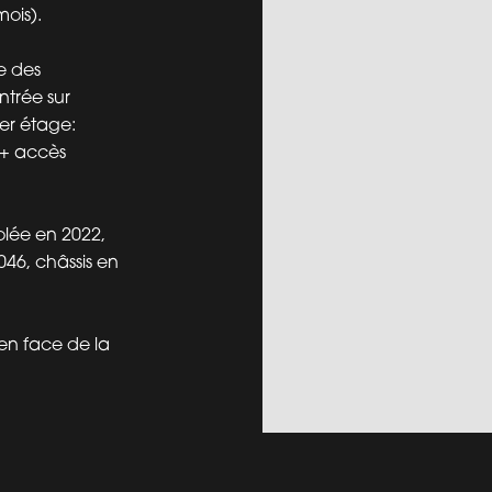
mois).
e des
trée sur
1er étage:
+ accès
olée en 2022,
46, châssis en
 en face de la