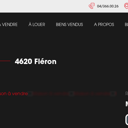
04/366.00.26
À VENDRE
À LOUER
BIENS VENDUS
A PROPOS
B
4620 Fléron
R