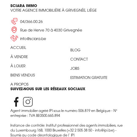
SCIARA IMMO
VOTRE AGENCE IMMOBILIÈRE À GRIVEGNÉE, LIÈGE
04/366.00.26
Rue de Herve 70 à 4030 Grivegnée
info@sciara.be
ACCUEIL
BLOG
À VENDRE
CONTACT
À LOUER
JOBS
BIENS VENDUS
ESTIMATION GRATUITE
A PROPOS
SUIVEZ-NOUS SUR LES RÉSEAUX SOCIAUX
Agent immobilier agréé IPI sous le numéro 506.819 en Belgique - N°
entreprise : TVA BE0500.665.894
Instance de contrôle: Institut professionnel des agents immobiliers, rue
du Luxembourg 16B, 1000 Bruxelles (+32 2 505 38 50 - info@ipi.be) -
Soumis au code déontologique de l’ IPI