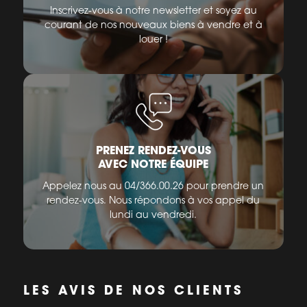
Inscrivez-vous à notre newsletter et soyez au
courant de nos nouveaux biens à vendre et à
louer !
PRENEZ RENDEZ-VOUS
AVEC NOTRE ÉQUIPE
Appelez nous au 04/366.00.26 pour prendre un
rendez-vous. Nous répondons à vos appel du
lundi au vendredi.
LES AVIS DE NOS CLIENTS