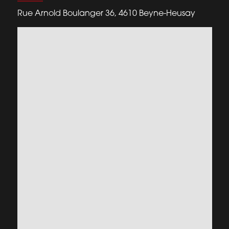
Rue Arnold Boulanger 36, 4610 Beyne-Heusay