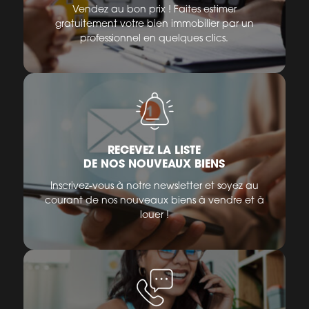
Vendez au bon prix ! Faites estimer
gratuitement votre bien immobilier par un
professionnel en quelques clics.
RECEVEZ LA LISTE
DE NOS NOUVEAUX BIENS
Inscrivez-vous à notre newsletter et soyez au
courant de nos nouveaux biens à vendre et à
louer !