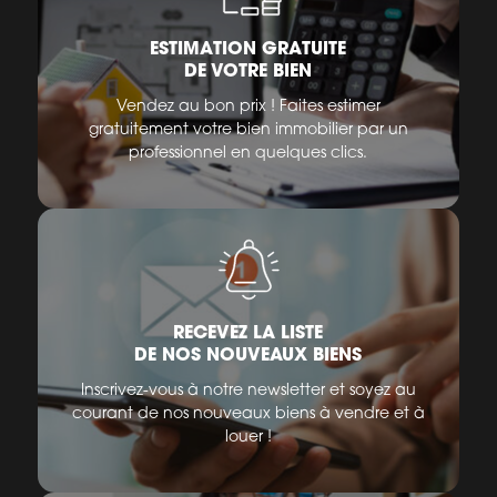
ESTIMATION GRATUITE
DE VOTRE BIEN
Vendez au bon prix ! Faites estimer
gratuitement votre bien immobilier par un
professionnel en quelques clics.
RECEVEZ LA LISTE
DE NOS NOUVEAUX BIENS
Inscrivez-vous à notre newsletter et soyez au
courant de nos nouveaux biens à vendre et à
louer !