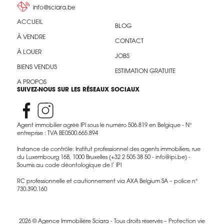
info@sciara.be
ACCUEIL
BLOG
À VENDRE
CONTACT
À LOUER
JOBS
BIENS VENDUS
ESTIMATION GRATUITE
A PROPOS
SUIVEZ-NOUS SUR LES RÉSEAUX SOCIAUX
Agent immobilier agréé IPI sous le numéro 506.819 en Belgique - N°
entreprise : TVA BE0500.665.894
Instance de contrôle: Institut professionnel des agents immobiliers, rue
du Luxembourg 16B, 1000 Bruxelles (+32 2 505 38 50 - info@ipi.be) -
Soumis au code déontologique de l’ IPI
RC professionnelle et cautionnement via AXA Belgium SA – police n°
730.390.160
2026 © Agence Immobilière Sciara - Tous droits réservés –
Protection vie