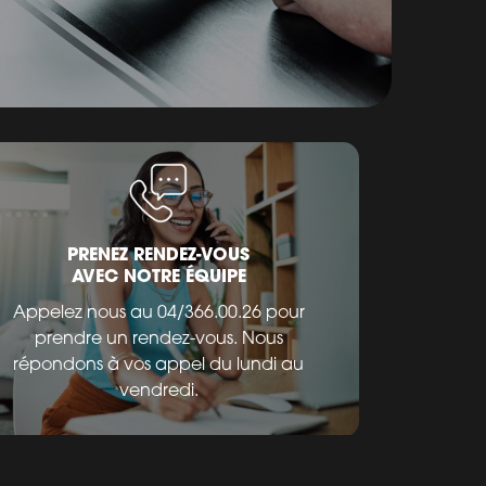
PRENEZ RENDEZ-VOUS
AVEC NOTRE ÉQUIPE
Appelez nous au 04/366.00.26 pour
prendre un rendez-vous. Nous
répondons à vos appel du lundi au
vendredi.