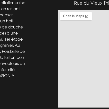
itation saine
Rue du Vieux Thi
 en restant
es, axes
un hall
lle de douche
ccès à une
Au 1er étage:
grenier. Au
Possibilité de
%. Toit en bon
convecteurs au
nformité.
CASION A