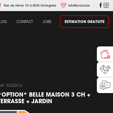
Rue de Herve 70 à 4030 Grivegnée
info@sciara.be
ESTIMATION GRATUITE
LOG
CONTACT
JOBS
éf. 3232816
*OPTION* BELLE MAISON 3 CH +
TERRASSE + JARDIN