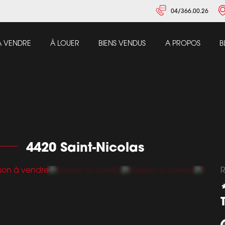
04/366.00.26
À VENDRE
À LOUER
BIENS VENDUS
A PROPOS
B
4420 Saint-Nicolas
R