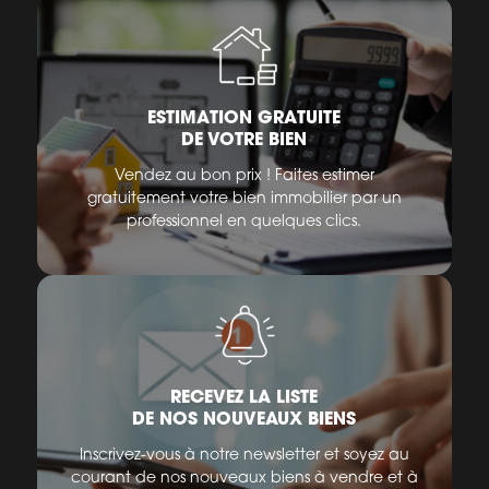
ESTIMATION GRATUITE
DE VOTRE BIEN
Vendez au bon prix ! Faites estimer
gratuitement votre bien immobilier par un
professionnel en quelques clics.
RECEVEZ LA LISTE
DE NOS NOUVEAUX BIENS
Inscrivez-vous à notre newsletter et soyez au
courant de nos nouveaux biens à vendre et à