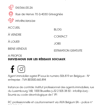
04/366.00.26
Rue de Herve 70 à 4030 Grivegnée
info@sciara.be
ACCUEIL
BLOG
À VENDRE
CONTACT
À LOUER
JOBS
BIENS VENDUS
ESTIMATION GRATUITE
A PROPOS
SUIVEZ-NOUS SUR LES RÉSEAUX SOCIAUX
Agent immobilier agréé IPI sous le numéro 506.819 en Belgique - N°
entreprise : TVA BE0500.665.894
Instance de contrôle: Institut professionnel des agents immobiliers, rue
du Luxembourg 16B, 1000 Bruxelles (+32 2 505 38 50 - info@ipi.be) -
Soumis au code déontologique de l’ IPI
RC professionnelle et cautionnement via AXA Belgium SA – police n°