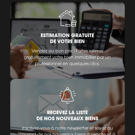
ESTIMATION GRATUITE
DE VOTRE BIEN
Vendez au bon prix ! Faites estimer
gratuitement votre bien immobilier par un
professionnel en quelques clics.
RECEVEZ LA LISTE
DE NOS NOUVEAUX BIENS
Inscrivez-vous à notre newsletter et soyez au
courant de nos nouveaux biens à vendre et à