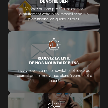
DE VOTRE BIEN
Vendez au bon prix ! Faites estimer
gratuitement votre bien immobilier par un
professionnel en quelques clics.
RECEVEZ LA LISTE
DE NOS NOUVEAUX BIENS
Inscrivez-vous à notre newsletter et soyez au
courant de nos nouveaux biens à vendre et à
louer !