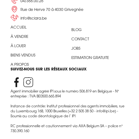
04/366.00.26
Rue de Herve 70 à 4030 Grivegnée
info@sciara.be
ACCUEIL
BLOG
À VENDRE
CONTACT
À LOUER
JOBS
BIENS VENDUS
ESTIMATION GRATUITE
A PROPOS
SUIVEZ-NOUS SUR LES RÉSEAUX SOCIAUX
Agent immobilier agréé IPI sous le numéro 506.819 en Belgique - N°
entreprise : TVA BE0500.665.894
Instance de contrôle: Institut professionnel des agents immobiliers, rue
du Luxembourg 16B, 1000 Bruxelles (+32 2 505 38 50 - info@ipi.be) -
Soumis au code déontologique de l’ IPI
RC professionnelle et cautionnement via AXA Belgium SA – police n°
730.390.160