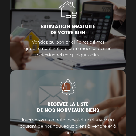
ESTIMATION GRATUITE
DE VOTRE BIEN
Vendez au bon prix ! Faites estimer
gratuitement votre bien immobilier par un
professionnel en quelques clics.
RECEVEZ LA LISTE
DE NOS NOUVEAUX BIENS
Inscrivez-vous à notre newsletter et soyez au
courant de nos nouveaux biens à vendre et à
louer !