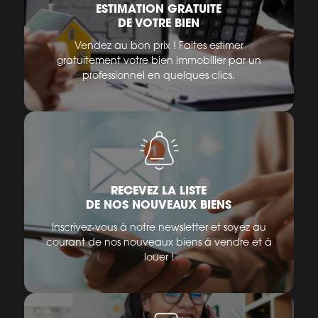
ESTIMATION GRATUITE
DE VOTRE BIEN
Vendez au bon prix ! Faites estimer
gratuitement votre bien immobilier par un
professionnel en quelques clics.
RECEVEZ LA LISTE
DE NOS NOUVEAUX BIENS
Inscrivez-vous à notre newsletter et soyez au
courant de nos nouveaux biens à vendre et à
louer !