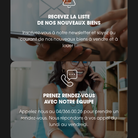
RECEVEZ LA LISTE
DE NOS NOUVEAUX BIENS
Inscrivez-vous à notre newsletter et soyez au
courant de nos nouveaux biens à vendre et à
louer !
PRENEZ RENDEZ-VOUS
AVEC NOTRE ÉQUIPE
Appelez nous au 04/366.00.26 pour prendre un
rendez-vous. Nous répondons à vos appel du
lundi au vendredi.