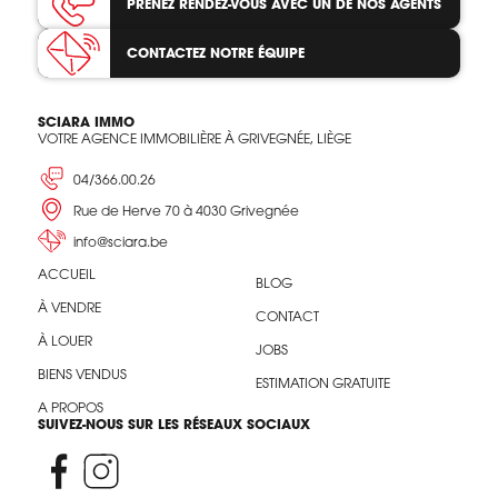
PRENEZ RENDEZ-VOUS
AVEC UN DE NOS AGENTS
CONTACTEZ
NOTRE ÉQUIPE
SCIARA IMMO
VOTRE AGENCE IMMOBILIÈRE À GRIVEGNÉE, LIÈGE
04/366.00.26
Rue de Herve 70 à 4030 Grivegnée
info@sciara.be
ACCUEIL
BLOG
À VENDRE
CONTACT
À LOUER
JOBS
BIENS VENDUS
ESTIMATION GRATUITE
A PROPOS
SUIVEZ-NOUS SUR LES RÉSEAUX SOCIAUX