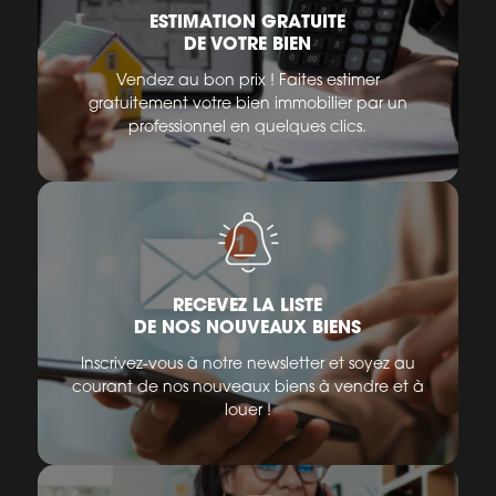
ESTIMATION GRATUITE
DE VOTRE BIEN
Vendez au bon prix ! Faites estimer
gratuitement votre bien immobilier par un
professionnel en quelques clics.
RECEVEZ LA LISTE
DE NOS NOUVEAUX BIENS
Inscrivez-vous à notre newsletter et soyez au
courant de nos nouveaux biens à vendre et à
louer !