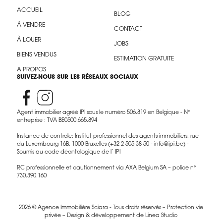
ACCUEIL
BLOG
À VENDRE
CONTACT
À LOUER
JOBS
BIENS VENDUS
ESTIMATION GRATUITE
A PROPOS
SUIVEZ-NOUS SUR LES RÉSEAUX SOCIAUX
Agent immobilier agréé IPI sous le numéro 506.819 en Belgique - N°
entreprise : TVA BE0500.665.894
Instance de contrôle: Institut professionnel des agents immobiliers, rue
du Luxembourg 16B, 1000 Bruxelles (+32 2 505 38 50 - info@ipi.be) -
Soumis au code déontologique de l’ IPI
RC professionnelle et cautionnement via AXA Belgium SA – police n°
730.390.160
2026 © Agence Immobilière Sciara - Tous droits réservés –
Protection vie
privée
– Design & développement de
Linea Studio