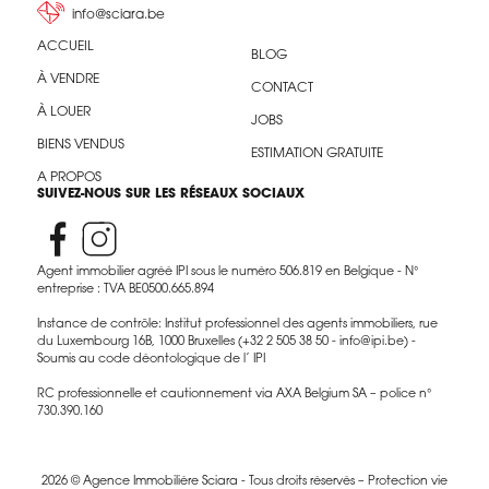
info@sciara.be
ACCUEIL
BLOG
À VENDRE
CONTACT
À LOUER
JOBS
BIENS VENDUS
ESTIMATION GRATUITE
A PROPOS
SUIVEZ-NOUS SUR LES RÉSEAUX SOCIAUX
Agent immobilier agréé IPI sous le numéro 506.819 en Belgique - N°
entreprise : TVA BE0500.665.894
Instance de contrôle: Institut professionnel des agents immobiliers, rue
du Luxembourg 16B, 1000 Bruxelles (+32 2 505 38 50 - info@ipi.be) -
Soumis au code déontologique de l’ IPI
RC professionnelle et cautionnement via AXA Belgium SA – police n°
730.390.160
2026 © Agence Immobilière Sciara - Tous droits réservés –
Protection vie