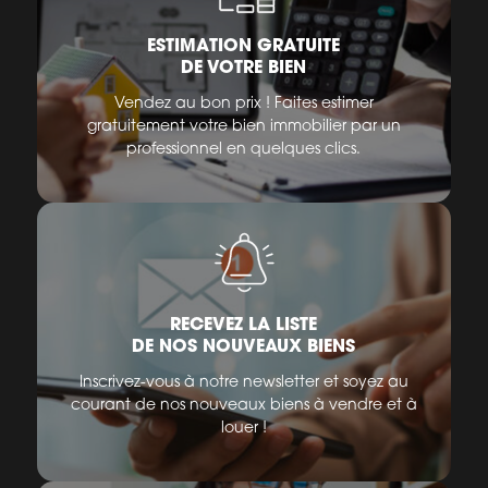
ESTIMATION GRATUITE
DE VOTRE BIEN
Vendez au bon prix ! Faites estimer
gratuitement votre bien immobilier par un
professionnel en quelques clics.
RECEVEZ LA LISTE
DE NOS NOUVEAUX BIENS
Inscrivez-vous à notre newsletter et soyez au
courant de nos nouveaux biens à vendre et à
louer !