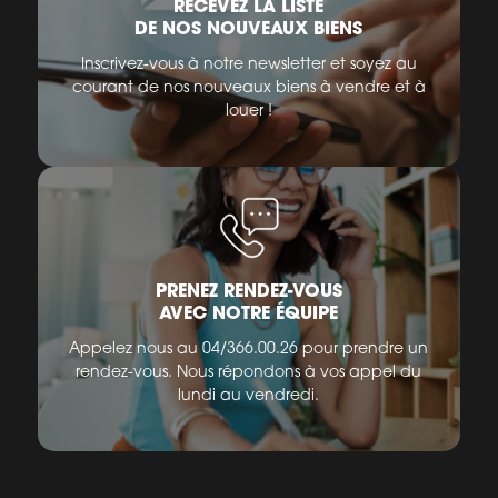
RECEVEZ LA LISTE
DE NOS NOUVEAUX BIENS
Inscrivez-vous à notre newsletter et soyez au
courant de nos nouveaux biens à vendre et à
louer !
PRENEZ RENDEZ-VOUS
AVEC NOTRE ÉQUIPE
Appelez nous au 04/366.00.26 pour prendre un
rendez-vous. Nous répondons à vos appel du
lundi au vendredi.