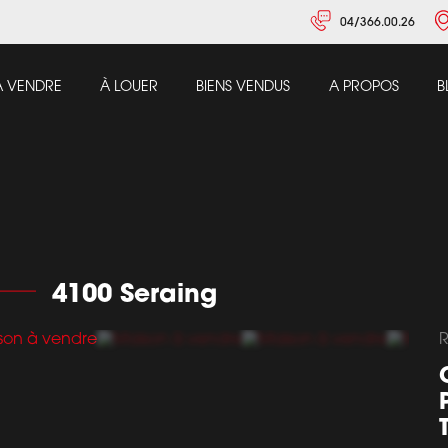
04/366.00.26
À VENDRE
À LOUER
BIENS VENDUS
A PROPOS
B
4100 Seraing
R