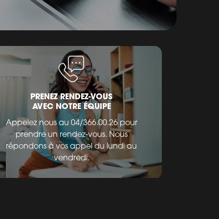
PRENEZ RENDEZ-VOUS
AVEC NOTRE ÉQUIPE
Appelez nous au 04/366.00.26 pour
prendre un rendez-vous. Nous
répondons à vos appel du lundi au
vendredi.