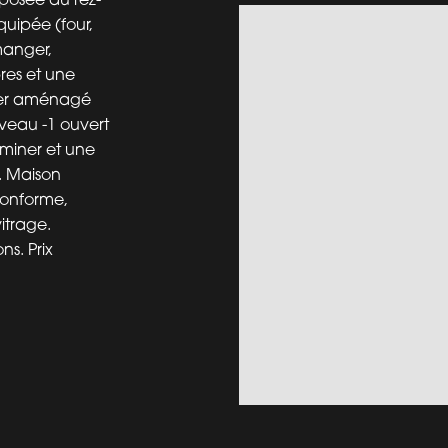
quipée (four,
-manger,
res et une
nier aménagé
iveau -1 ouvert
rminer et une
. Maison
conforme,
itrage.
ns. Prix