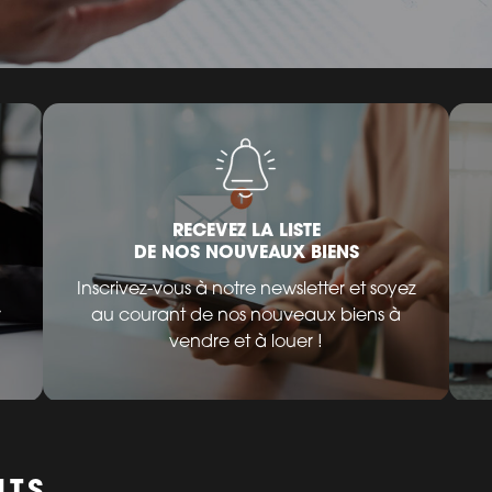
RECEVEZ LA LISTE
DE NOS NOUVEAUX BIENS
Inscrivez-vous à notre newsletter et soyez
r
au courant de nos nouveaux biens à
vendre et à louer !
NTS