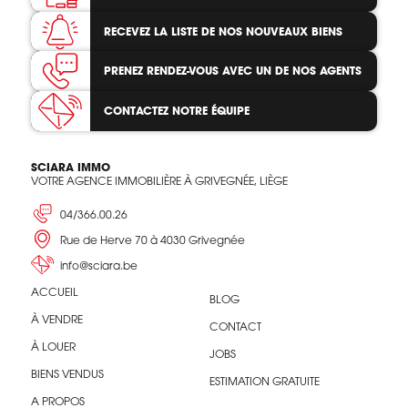
RECEVEZ LA LISTE
DE NOS NOUVEAUX BIENS
PRENEZ RENDEZ-VOUS
AVEC UN DE NOS AGENTS
CONTACTEZ
NOTRE ÉQUIPE
SCIARA IMMO
VOTRE AGENCE IMMOBILIÈRE À GRIVEGNÉE, LIÈGE
04/366.00.26
Rue de Herve 70 à 4030 Grivegnée
info@sciara.be
ACCUEIL
BLOG
À VENDRE
CONTACT
À LOUER
JOBS
BIENS VENDUS
ESTIMATION GRATUITE
A PROPOS