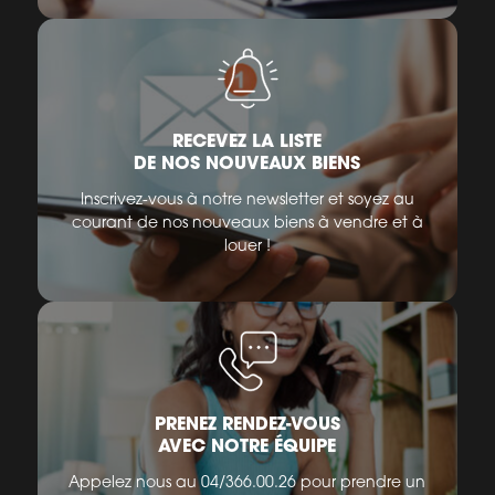
RECEVEZ LA LISTE
DE NOS NOUVEAUX BIENS
Inscrivez-vous à notre newsletter et soyez au
courant de nos nouveaux biens à vendre et à
louer !
PRENEZ RENDEZ-VOUS
AVEC NOTRE ÉQUIPE
Appelez nous au 04/366.00.26 pour prendre un