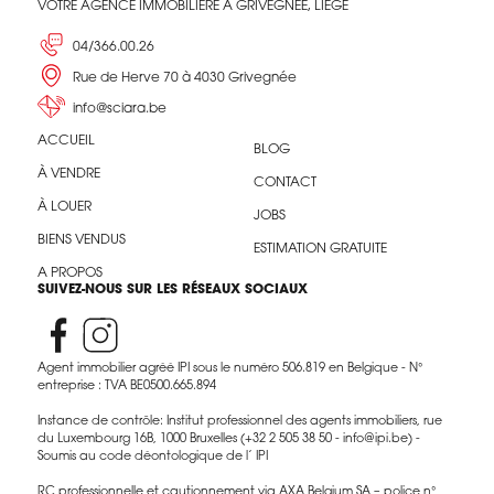
VOTRE AGENCE IMMOBILIÈRE À GRIVEGNÉE, LIÈGE
04/366.00.26
Rue de Herve 70 à 4030 Grivegnée
info@sciara.be
ACCUEIL
BLOG
À VENDRE
CONTACT
À LOUER
JOBS
BIENS VENDUS
ESTIMATION GRATUITE
A PROPOS
SUIVEZ-NOUS SUR LES RÉSEAUX SOCIAUX
Agent immobilier agréé IPI sous le numéro 506.819 en Belgique - N°
entreprise : TVA BE0500.665.894
Instance de contrôle: Institut professionnel des agents immobiliers, rue
du Luxembourg 16B, 1000 Bruxelles (+32 2 505 38 50 - info@ipi.be) -
Soumis au code déontologique de l’ IPI
RC professionnelle et cautionnement via AXA Belgium SA – police n°