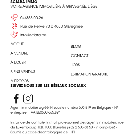
SCIARA IMMO
VOTRE AGENCE IMMOBILIÈRE À GRIVEGNÉE, LIÈGE
04/366.00.26
Rue de Herve 70 à 4030 Grivegnée
info@sciara.be
ACCUEIL
BLOG
À VENDRE
CONTACT
À LOUER
JOBS
BIENS VENDUS
ESTIMATION GRATUITE
A PROPOS
SUIVEZ-NOUS SUR LES RÉSEAUX SOCIAUX
Agent immobilier agréé IPI sous le numéro 506.819 en Belgique - N°
entreprise : TVA BE0500.665.894
Instance de contrôle: Institut professionnel des agents immobiliers, rue
du Luxembourg 16B, 1000 Bruxelles (+32 2 505 38 50 - info@ipi.be) -
Soumis au code déontologique de l’ IPI