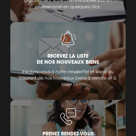
gratuitement votre bien immobilier par un
professionnel en quelques clics.
RECEVEZ LA LISTE
DE NOS NOUVEAUX BIENS
Inscrivez-vous à notre newsletter et soyez au
courant de nos nouveaux biens à vendre et à
louer !
PRENEZ RENDEZ-VOUS