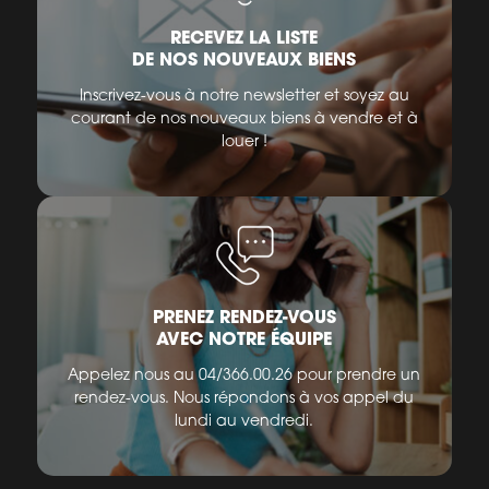
RECEVEZ LA LISTE
DE NOS NOUVEAUX BIENS
Inscrivez-vous à notre newsletter et soyez au
courant de nos nouveaux biens à vendre et à
louer !
PRENEZ RENDEZ-VOUS
AVEC NOTRE ÉQUIPE
Appelez nous au 04/366.00.26 pour prendre un
rendez-vous. Nous répondons à vos appel du
lundi au vendredi.