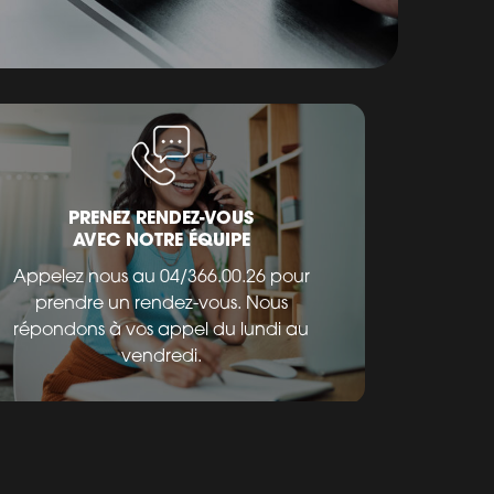
PRENEZ RENDEZ-VOUS
AVEC NOTRE ÉQUIPE
Appelez nous au 04/366.00.26 pour
prendre un rendez-vous. Nous
répondons à vos appel du lundi au
vendredi.