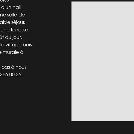
d'un hall
ne salle-de-
able séjour,
une terrasse
t du jour.
le vitrage bois
re murale à
z pas à nous
366.00.26.