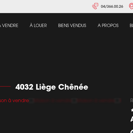
04/366.00.26
À VENDRE
À LOUER
BIENS VENDUS
A PROPOS
B
4032 Liège Chênée
R