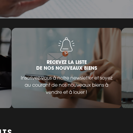
RECEVEZ LA LISTE
DE NOS NOUVEAUX BIENS
Inscrivez-vous à notre newsletter et soyez
r
au courant de nos nouveaux biens à
vendre et à louer !
NTS