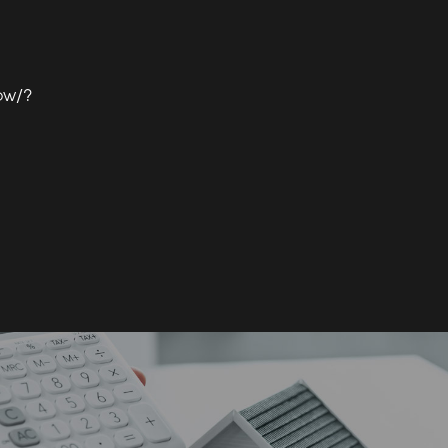
how/?