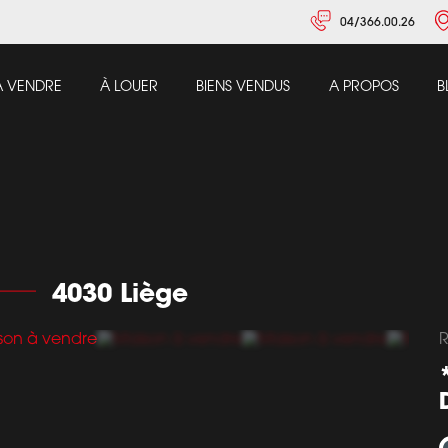
04/366.00.26
À VENDRE
À LOUER
BIENS VENDUS
A PROPOS
B
4030 Liège
R