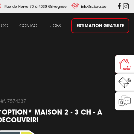
Rue de Herve 70 à 4030 Grivegnée
info@sciara.be
ESTIMATION GRATUITE
LOG
CONTACT
JOBS
éf. 7574337
*OPTION* MAISON 2 - 3 CH - A
DECOUVRIR!