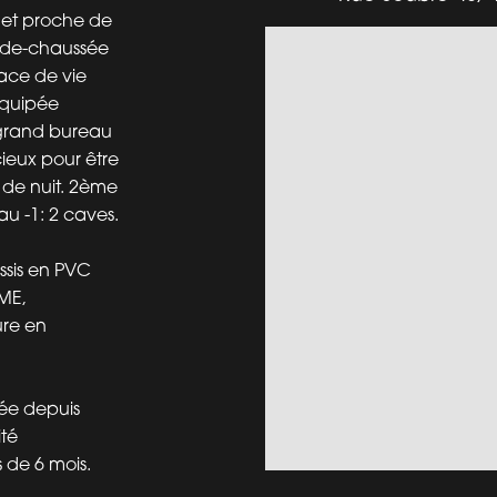
 et proche de
-de-chaussée
ace de vie
équipée
 grand bureau
ieux pour être
de nuit. 2ème
u -1: 2 caves.
ssis en PVC
RME,
ure en
ée depuis
ité
 de 6 mois.