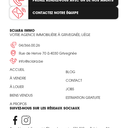
PRENEZ RENDEZ-VOUS
AVEC UN DE NOS AGENTS
CONTACTEZ
NOTRE ÉQUIPE
SCIARA IMMO
VOTRE AGENCE IMMOBILIÈRE À GRIVEGNÉE, LIÈGE
04/366.00.26
Rue de Herve 70 à 4030 Grivegnée
info@sciara.be
ACCUEIL
BLOG
À VENDRE
CONTACT
À LOUER
JOBS
BIENS VENDUS
ESTIMATION GRATUITE
A PROPOS
SUIVEZ-NOUS SUR LES RÉSEAUX SOCIAUX