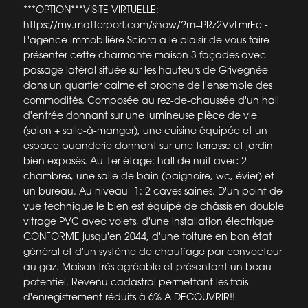
***OPTION***VISITE VIRTUELLE:
https://my.matterport.com/show/?m=PRz2VvLmrEe -
L'agence immobilière Sciara a le plaisir de vous faire
présenter cette charmante maison 3 façades avec
passage latéral située sur les hauteurs de Grivegnée
dans un quartier calme et proche de l'ensemble des
commodités. Composée au rez-de-chaussée d'un hall
d'entrée donnant sur une lumineuse pièce de vie
(salon + salle-à-manger), une cuisine équipée et un
espace buanderie donnant sur une terrasse et jardin
bien exposés. Au 1er étage: hall de nuit avec 2
chambres, une salle de bain (baignoire, wc, évier) et
un bureau. Au niveau -1: 2 caves saines. D'un point de
vue technique le bien est équipé de châssis en double
vitrage PVC avec volets, d'une installation électrique
CONFORME jusqu'en 2044, d'une toiture en bon état
général et d'un système de chauffage par convecteur
au gaz. Maison très agréable et présentant un beau
potentiel. Revenu cadastral permettant les frais
d'enregistrement réduits à 6% A DECOUVRIR!!