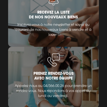
RECEVEZ LA LISTE
DE NOS NOUVEAUX BIENS
Inscrivez-vous à notre newsletter et soyez au
courant de nos nouveaux biens à vendre et à
louer !
PRENEZ RENDEZ-VOUS
AVEC NOTRE ÉQUIPE
Appelez nous au 04/366.00.26 pour prendre un
rendez-vous. Nous répondons à vos appel du
lundi au vendredi.