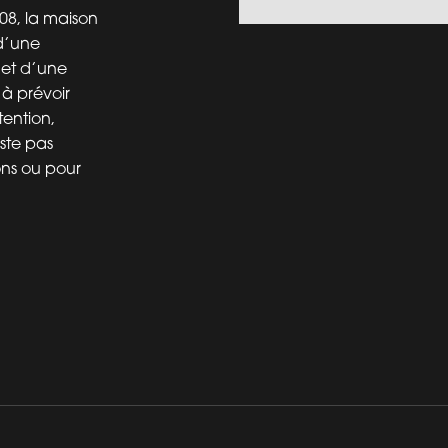
008, la maison
 d’une
 et d’une
 à prévoir
tention,
ste pas
ons ou pour