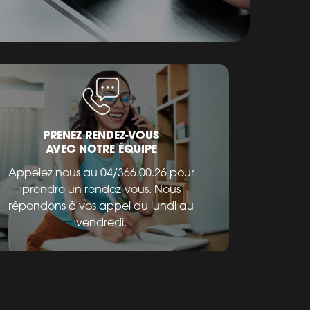
PRENEZ RENDEZ-VOUS
AVEC NOTRE ÉQUIPE
Appelez nous au 04/366.00.26 pour
prendre un rendez-vous. Nous
répondons à vos appel du lundi au
vendredi.