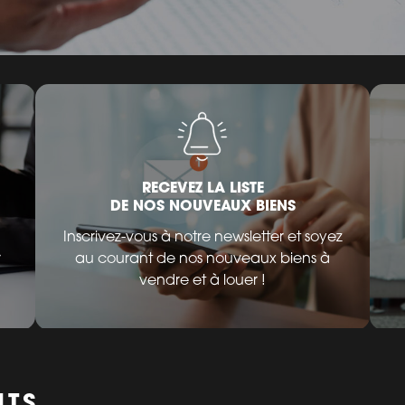
RECEVEZ LA LISTE
DE NOS NOUVEAUX BIENS
Inscrivez-vous à notre newsletter et soyez
r
au courant de nos nouveaux biens à
vendre et à louer !
NTS