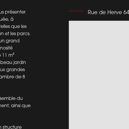
us présenter
Rue de Herve 64
uée, à
lles que les
 et les parcs.
’un grand
nosité
e 11 m²
 beau jardin
deux grandes
hambre de 8
nsemble du
ent, ainsi que
 structure