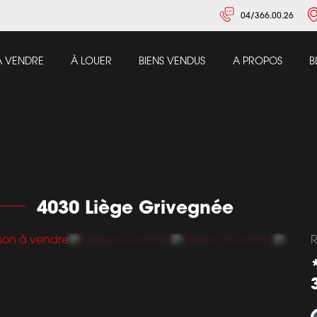
04/366.00.26
À VENDRE
À LOUER
BIENS VENDUS
A PROPOS
B
4030 Liège Grivegnée
R