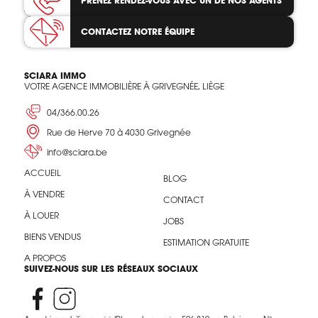
PRENEZ RENDEZ-VOUS
AVEC UN DE NOS AGENTS
CONTACTEZ
NOTRE ÉQUIPE
SCIARA IMMO
VOTRE AGENCE IMMOBILIÈRE À GRIVEGNÉE, LIÈGE
04/366.00.26
Rue de Herve 70 à 4030 Grivegnée
info@sciara.be
ACCUEIL
BLOG
À VENDRE
CONTACT
À LOUER
JOBS
BIENS VENDUS
ESTIMATION GRATUITE
A PROPOS
SUIVEZ-NOUS SUR LES RÉSEAUX SOCIAUX