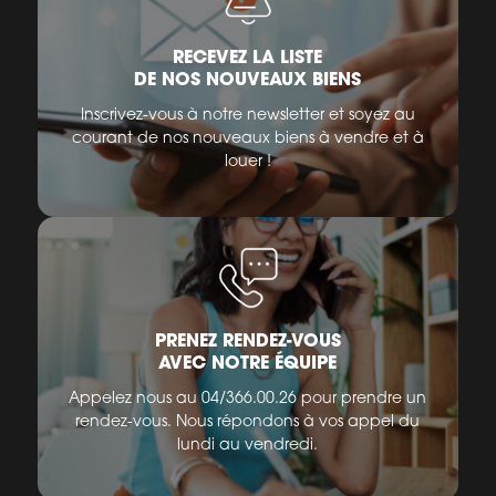
RECEVEZ LA LISTE
DE NOS NOUVEAUX BIENS
Inscrivez-vous à notre newsletter et soyez au
courant de nos nouveaux biens à vendre et à
louer !
PRENEZ RENDEZ-VOUS
AVEC NOTRE ÉQUIPE
Appelez nous au 04/366.00.26 pour prendre un
rendez-vous. Nous répondons à vos appel du
lundi au vendredi.