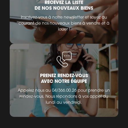
RECEVEZ LA LISTE
DE NOS NOUVEAUX BIENS
Inscrivez-vous à notre newsletter et soyez au
courant de nos nouveaux biens à vendre et à
louer !
PRENEZ RENDEZ-VOUS
AVEC NOTRE ÉQUIPE
Appelez nous au 04/366.00.26 pour prendre un
rendez-vous. Nous répondons à vos appel du
lundi au vendredi.