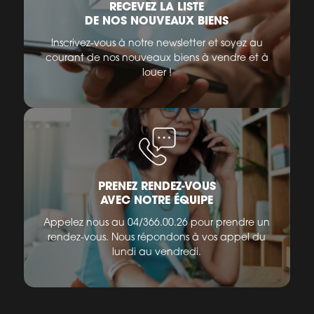
RECEVEZ LA LISTE
DE NOS NOUVEAUX BIENS
Inscrivez-vous à notre newsletter et soyez au
courant de nos nouveaux biens à vendre et à
louer !
PRENEZ RENDEZ-VOUS
AVEC NOTRE ÉQUIPE
Appelez nous au 04/366.00.26 pour prendre un
rendez-vous. Nous répondons à vos appel du
lundi au vendredi.