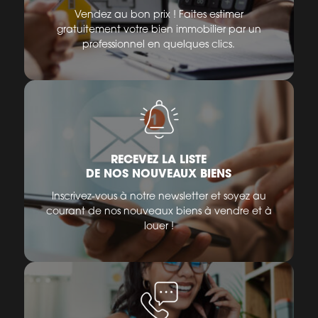
Vendez au bon prix ! Faites estimer
gratuitement votre bien immobilier par un
professionnel en quelques clics.
RECEVEZ LA LISTE
DE NOS NOUVEAUX BIENS
Inscrivez-vous à notre newsletter et soyez au
courant de nos nouveaux biens à vendre et à
louer !