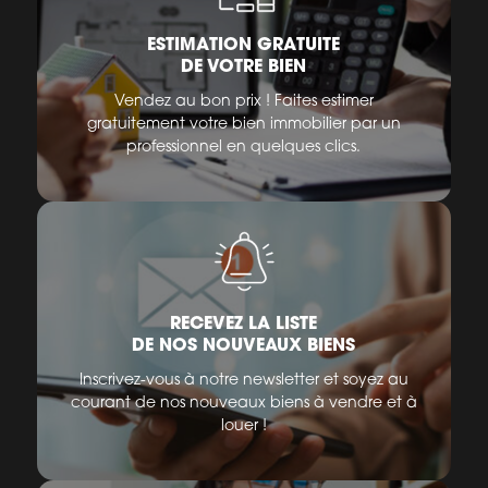
ESTIMATION GRATUITE
DE VOTRE BIEN
Vendez au bon prix ! Faites estimer
gratuitement votre bien immobilier par un
professionnel en quelques clics.
RECEVEZ LA LISTE
DE NOS NOUVEAUX BIENS
Inscrivez-vous à notre newsletter et soyez au
courant de nos nouveaux biens à vendre et à
louer !