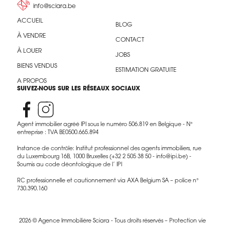
info@sciara.be
ACCUEIL
BLOG
À VENDRE
CONTACT
À LOUER
JOBS
BIENS VENDUS
ESTIMATION GRATUITE
A PROPOS
SUIVEZ-NOUS SUR LES RÉSEAUX SOCIAUX
Agent immobilier agréé IPI sous le numéro 506.819 en Belgique - N°
entreprise : TVA BE0500.665.894
Instance de contrôle: Institut professionnel des agents immobiliers, rue
du Luxembourg 16B, 1000 Bruxelles (+32 2 505 38 50 - info@ipi.be) -
Soumis au code déontologique de l’ IPI
RC professionnelle et cautionnement via AXA Belgium SA – police n°
730.390.160
2026 © Agence Immobilière Sciara - Tous droits réservés –
Protection vie