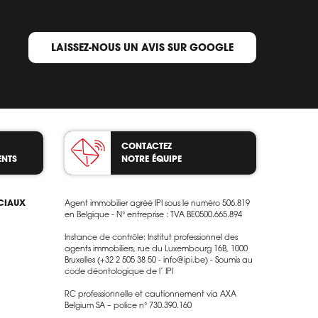
LAISSEZ-NOUS UN AVIS SUR GOOGLE
CONTACTEZ
ENTS
NOTRE ÉQUIPE
OCIAUX
Agent immobilier agréé IPI sous le numéro 506.819
en Belgique - N° entreprise : TVA BE0500.665.894
Instance de contrôle: Institut professionnel des
agents immobiliers, rue du Luxembourg 16B, 1000
Bruxelles (+32 2 505 38 50 - info@ipi.be) - Soumis au
code déontologique de l’ IPI
RC professionnelle et cautionnement via AXA
Belgium SA – police n° 730.390.160