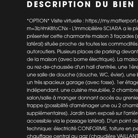
DESCRIPTION DU BIEN
*OPTION* Visite virtuelle : https://my.matterpo
m=3bYmK8foCNx - L'immobilière SCIARA a le pla
présenter cette charmante maison 3 façades 
latéral) située proche de toutes les commodités
autoroutiers. Plusieurs places de parking devant 
de la maison (avec borne électrique). La mai
au rez-de-chaussée d'un hall d'entrée, une 1è
une salle de douche (douche, WC, évier), une 
un très spacieux garage (avec fosse). 1er étag
indépendant, une cuisine meublée, 2 chambre
salon/salle à manger donnant accès au grenie
trappe (possibilité d'aménager une ou 2 cham
supplémentaires). Jardin bien exposé sur l'arri
accessible via le passage latéral). D'un point d
technique: électricité CONFORME, toiture en p
chauffage central au gaz (chaudière VAILLANT