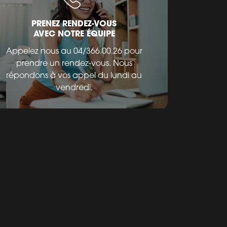
PRENEZ RENDEZ-VOUS
AVEC NOTRE ÉQUIPE
Appelez nous au 04/366.00.26 pour
prendre un rendez-vous. Nous
répondons à vos appel du lundi au
vendredi.