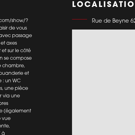
LOCALISATI
rt.com/show/?
Rue de Beyne 62
isir de vous
(avec passage
 et axes
et sur le côté
son se compose
re chambre,
buanderie et
e : un WC
s, une pièce
r via une
bres
ère (également
e vue
ente,
 à