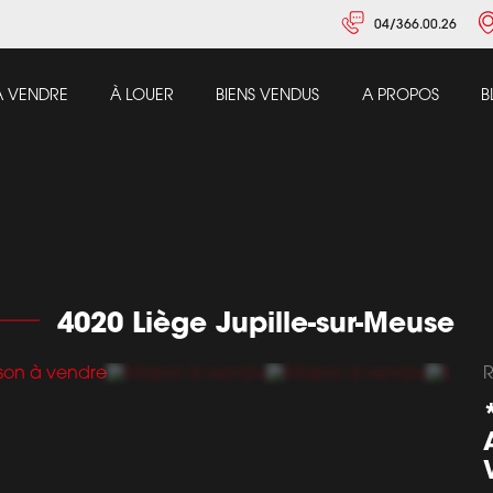
04/366.00.26
À VENDRE
À LOUER
BIENS VENDUS
A PROPOS
B
4020 Liège Jupille-sur-Meuse
R