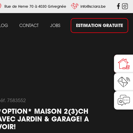
Rue de Herve 70 à 4030 Grivegnée
info@sciara.be
ESTIMATION GRATUITE
LOG
CONTACT
JOBS
éf. 7583552
*OPTION* MAISON 2(3)CH
AVEC JARDIN & GARAGE! A
VOIR!