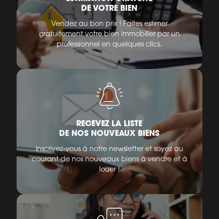
DE VOTRE BIEN
Vendez au bon prix ! Faites estimer
gratuitement votre bien immobilier par un
professionnel en quelques clics.
RECEVEZ LA LISTE
DE NOS NOUVEAUX BIENS
Inscrivez-vous à notre newsletter et soyez au
courant de nos nouveaux biens à vendre et à
louer !