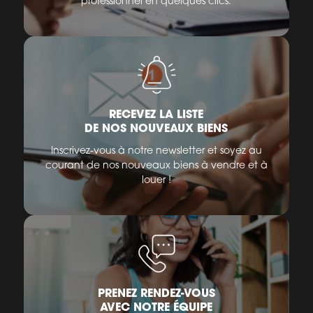
professionnel en quelques clics.
RECEVEZ LA LISTE
DE NOS NOUVEAUX BIENS
Inscrivez-vous à notre newsletter et soyez au
courant de nos nouveaux biens à vendre et à
louer !
PRENEZ RENDEZ-VOUS
AVEC NOTRE ÉQUIPE