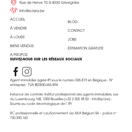
Rue de Herve 70 à 4030 Grivegnée
info@sciara.be
ACCUEIL
BLOG
À VENDRE
CONTACT
À LOUER
JOBS
BIENS VENDUS
ESTIMATION GRATUITE
A PROPOS
SUIVEZ-NOUS SUR LES RÉSEAUX SOCIAUX
Agent immobilier agréé IPI sous le numéro 506.819 en Belgique - N°
entreprise : TVA BE0500.665.894
Instance de contrôle: Institut professionnel des agents immobiliers, rue
du Luxembourg 16B, 1000 Bruxelles (+32 2 505 38 50 - info@ipi.be) -
Soumis au code déontologique de l’ IPI
RC professionnelle et cautionnement via AXA Belgium SA – police n°
730.390.160