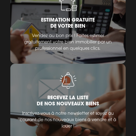
ESTIMATION GRATUITE
DE VOTRE BIEN
Vendez au bon prix ! Faites estimer
gratuitement votre bien immobilier par un
professionnel en quelques clics.
RECEVEZ LA LISTE
DE NOS NOUVEAUX BIENS
Inscrivez-vous à notre newsletter et soyez au
courant de nos nouveaux biens à vendre et à
louer !