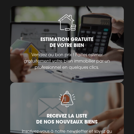
ESTIMATION GRATUITE
DE VOTRE BIEN
Vendez au bon prix ! Faites estimer
gratuitement votre bien immobilier par un
professionnel en quelques clics.
RECEVEZ LA LISTE
DE NOS NOUVEAUX BIENS
Inscrivez-vous à notre newsletter et soyez au