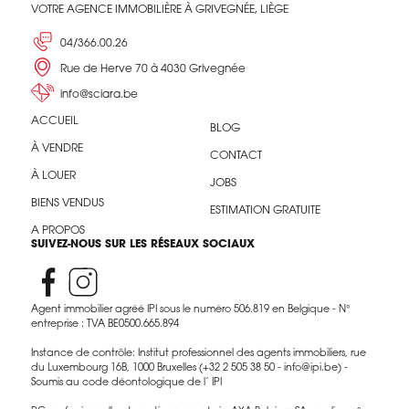
VOTRE AGENCE IMMOBILIÈRE À GRIVEGNÉE, LIÈGE
04/366.00.26
Rue de Herve 70 à 4030 Grivegnée
info@sciara.be
ACCUEIL
BLOG
À VENDRE
CONTACT
À LOUER
JOBS
BIENS VENDUS
ESTIMATION GRATUITE
A PROPOS
SUIVEZ-NOUS SUR LES RÉSEAUX SOCIAUX
Agent immobilier agréé IPI sous le numéro 506.819 en Belgique - N°
entreprise : TVA BE0500.665.894
Instance de contrôle: Institut professionnel des agents immobiliers, rue
du Luxembourg 16B, 1000 Bruxelles (+32 2 505 38 50 - info@ipi.be) -
Soumis au code déontologique de l’ IPI