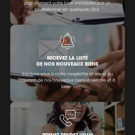
gratuitement votre bien immobilier par un
professionnel en quelques clics.
RECEVEZ LA LISTE
DE NOS NOUVEAUX BIENS
Inscrivez-vous à notre newsletter et soyez au
courant de nos nouveaux biens à vendre et à
louer !
PRENEZ RENDEZ-VOUS