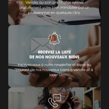
Vendez au bon prix ! Faites estimer
gratuitement votre bien immobilier par un
professionnel en quelques clics.
RECEVEZ LA LISTE
DE NOS NOUVEAUX BIENS
Inscrivez-vous à notre newsletter et soyez au
courant de nos nouveaux biens à vendre et à
louer !