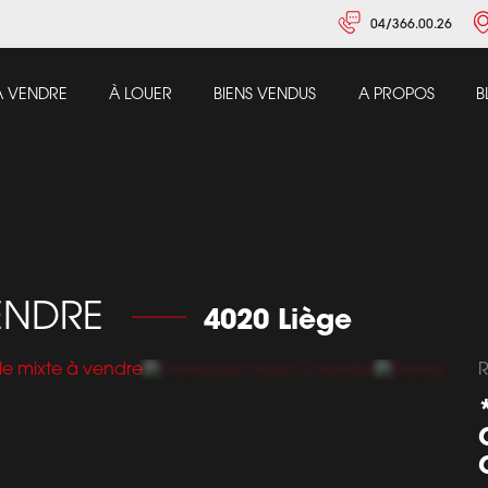
04/366.00.26
À VENDRE
À LOUER
BIENS VENDUS
A PROPOS
B
VENDRE
4020 Liège
R