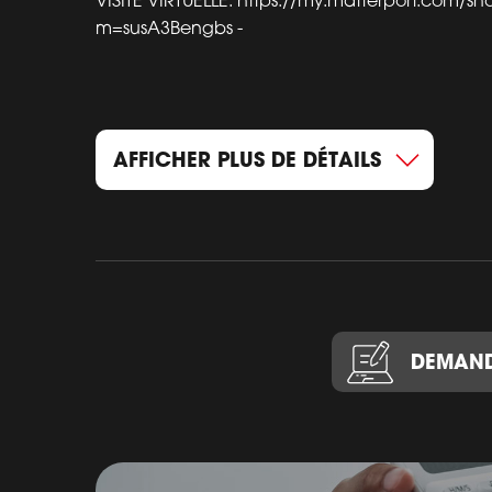
VISITE VIRTUELLE: https://my.matterport.com/s
m=susA3Bengbs -
AFFICHER PLUS DE DÉTAILS
DEMAND