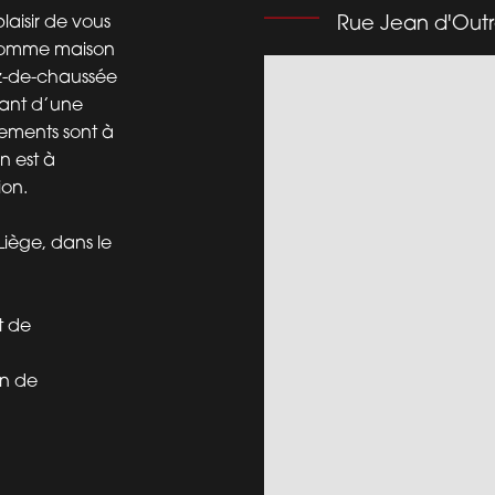
laisir de vous
Rue Jean d'Outr
 comme maison
z-de-chaussée
sant d’une
gements sont à
n est à
ion.
Liège, dans le
t de
n de