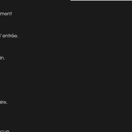
ement
’entrée.
in.
ire.
hacun