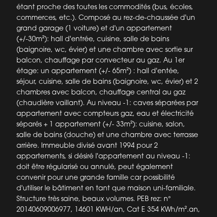
étant proche des toutes les commodités (bus, écoles,
commerces, etc.). Composé au rez-de-chaussée d'un
grand garage (1 voiture) et d'un appartement
(+/-30m²): hall d'entrée, cuisine, salle de bains
(baignoire, wc, évier) et une chambre avec sortie sur
balcon, chauffage par convecteur au gaz. Au 1er
étage: un appartement (+/- 65m²) : hall d'entée,
séjour, cuisine, salle de bains (baignoire, wc, évier) et 2
chambres avec balcon, chauffage central au gaz
(chaudière vaillant). Au niveau -1: caves séparées par
appartement avec compteurs gaz, eau et électricité
séparés + 1 appartement (+/- 33m²): cuisine, salon,
salle de bains (douche) et une chambre avec terrasse
arrière. Immeuble divisé avant 1994 pour 2
appartements, si désiré l'appartement au niveau -1:
doit être régularisé ou annulé, peut également
convenir pour une grande famille car possibilité
d'utiliser le bâtiment en tant que maison uni-familiale.
Structure très saine, beaux volumes. PEB rez: n°
20140609006977, 14601 KWH/an, Cat E 354 KWh/m².an,