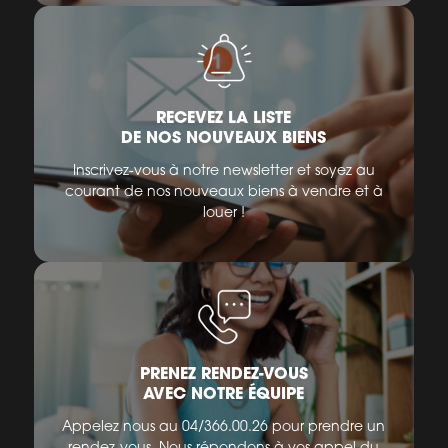
RECEVEZ LA LISTE
DE NOS NOUVEAUX BIENS
Inscrivez-vous à notre newsletter et soyez au
courant de nos nouveaux biens à vendre et à
louer !
PRENEZ RENDEZ-VOUS
AVEC NOTRE ÉQUIPE
Appelez nous au 04/366.00.26 pour prendre un
rendez-vous. Nous répondons à vos appel du