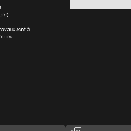
3
nt).
travaux sont à
ptions