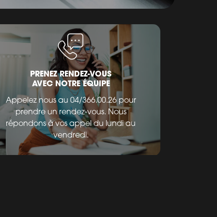
PRENEZ RENDEZ-VOUS
AVEC NOTRE ÉQUIPE
Appelez nous au 04/366.00.26 pour
prendre un rendez-vous. Nous
répondons à vos appel du lundi au
vendredi.