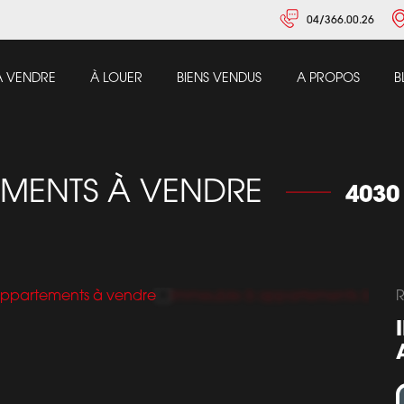
04/366.00.26
À VENDRE
À LOUER
BIENS VENDUS
A PROPOS
B
EMENTS À VENDRE
4030
R