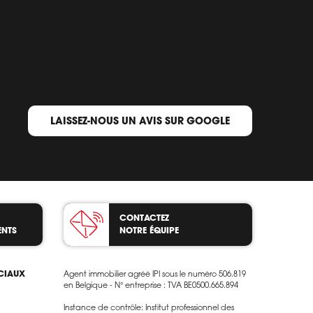
LAISSEZ-NOUS UN AVIS SUR GOOGLE
CONTACTEZ
ENTS
NOTRE ÉQUIPE
OCIAUX
Agent immobilier agréé IPI sous le numéro 506.819
en Belgique - N° entreprise : TVA BE0500.665.894
Instance de contrôle: Institut professionnel des