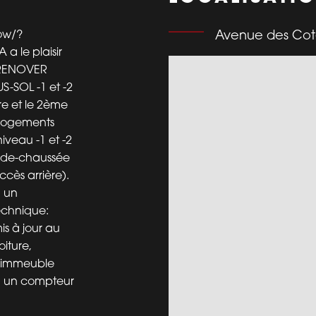
how/?
Avenue des Cote
 le plaisir
 RENOVER
-SOL -1 et -2
re et le 2ème
 logements
iveau -1 et -2
z-de-chaussée
cès arrière).
: un
echnique:
is à jour au
oiture,
 L'immeuble
), un compteur