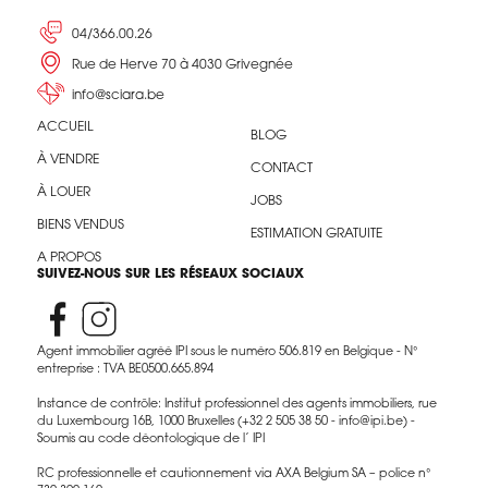
04/366.00.26
Rue de Herve 70 à 4030 Grivegnée
info@sciara.be
ACCUEIL
BLOG
À VENDRE
CONTACT
À LOUER
JOBS
BIENS VENDUS
ESTIMATION GRATUITE
A PROPOS
SUIVEZ-NOUS SUR LES RÉSEAUX SOCIAUX
Agent immobilier agréé IPI sous le numéro 506.819 en Belgique - N°
entreprise : TVA BE0500.665.894
Instance de contrôle: Institut professionnel des agents immobiliers, rue
du Luxembourg 16B, 1000 Bruxelles (+32 2 505 38 50 - info@ipi.be) -
Soumis au code déontologique de l’ IPI
RC professionnelle et cautionnement via AXA Belgium SA – police n°