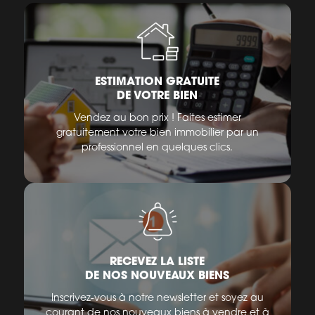
ESTIMATION GRATUITE
DE VOTRE BIEN
Vendez au bon prix ! Faites estimer
gratuitement votre bien immobilier par un
professionnel en quelques clics.
RECEVEZ LA LISTE
DE NOS NOUVEAUX BIENS
Inscrivez-vous à notre newsletter et soyez au
courant de nos nouveaux biens à vendre et à