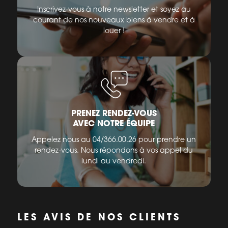
Inscrivez-vous à notre newsletter et soyez au
courant de nos nouveaux biens à vendre et à
louer !
PRENEZ RENDEZ-VOUS
AVEC NOTRE ÉQUIPE
Appelez nous au 04/366.00.26 pour prendre un
rendez-vous. Nous répondons à vos appel du
lundi au vendredi.
LES AVIS DE NOS CLIENTS