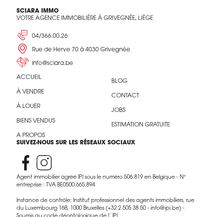
SCIARA IMMO
VOTRE AGENCE IMMOBILIÈRE À GRIVEGNÉE, LIÈGE
04/366.00.26
Rue de Herve 70 à 4030 Grivegnée
info@sciara.be
ACCUEIL
BLOG
À VENDRE
CONTACT
À LOUER
JOBS
BIENS VENDUS
ESTIMATION GRATUITE
A PROPOS
SUIVEZ-NOUS SUR LES RÉSEAUX SOCIAUX
Agent immobilier agréé IPI sous le numéro 506.819 en Belgique - N°
entreprise : TVA BE0500.665.894
Instance de contrôle: Institut professionnel des agents immobiliers, rue
du Luxembourg 16B, 1000 Bruxelles (+32 2 505 38 50 - info@ipi.be) -
Soumis au code déontologique de l’ IPI