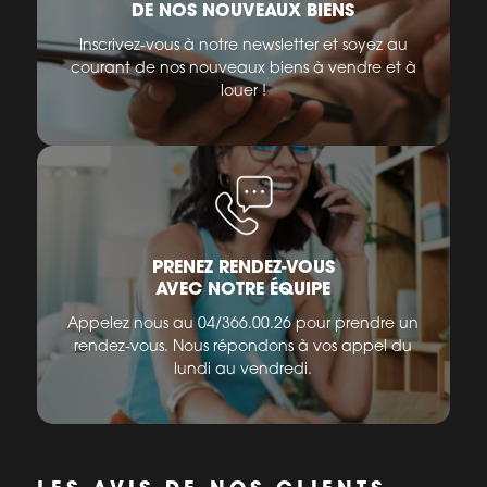
DE NOS NOUVEAUX BIENS
Inscrivez-vous à notre newsletter et soyez au
courant de nos nouveaux biens à vendre et à
louer !
PRENEZ RENDEZ-VOUS
AVEC NOTRE ÉQUIPE
Appelez nous au 04/366.00.26 pour prendre un
rendez-vous. Nous répondons à vos appel du
lundi au vendredi.