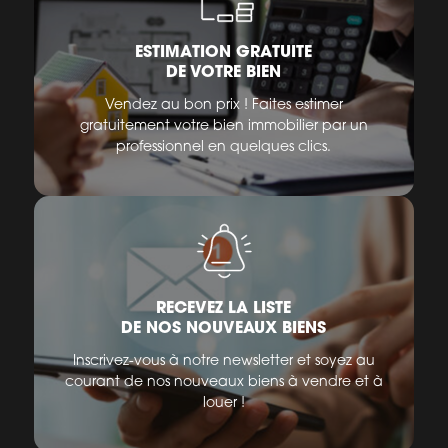
ESTIMATION GRATUITE
DE VOTRE BIEN
Vendez au bon prix ! Faites estimer
gratuitement votre bien immobilier par un
professionnel en quelques clics.
RECEVEZ LA LISTE
DE NOS NOUVEAUX BIENS
Inscrivez-vous à notre newsletter et soyez au
courant de nos nouveaux biens à vendre et à
louer !