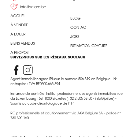
info@sciara.be
ACCUEIL
BLOG
À VENDRE
CONTACT
À LOUER
JOBS
BIENS VENDUS
ESTIMATION GRATUITE
A PROPOS
SUIVEZ-NOUS SUR LES RÉSEAUX SOCIAUX
Agent immobilier agréé IPI sous le numéro 506.819 en Belgique - N°
entreprise : TVA BE0500.665.894
Instance de contrôle: Institut professionnel des agents immobiliers, rue
du Luxembourg 16B, 1000 Bruxelles (+32 2 505 38 50 - info@ipi.be) -
Soumis au code déontologique de l’ IPI
RC professionnelle et cautionnement via AXA Belgium SA – police n°
730.390.160