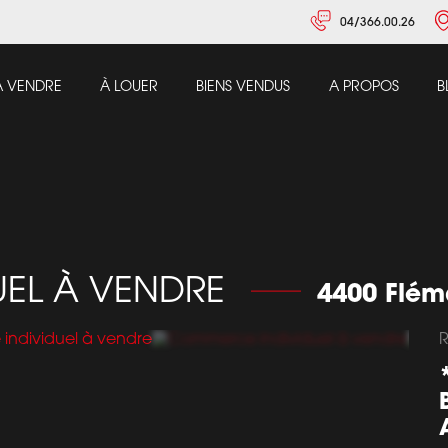
04/366.00.26
À VENDRE
À LOUER
BIENS VENDUS
A PROPOS
B
UEL À VENDRE
4400 Flém
R