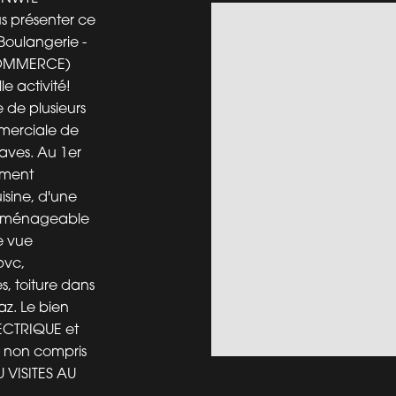
us présenter ce
oulangerie -
COMMERCE)
e activité!
e de plusieurs
merciale de
aves. Au 1er
ement
isine, d'une
e aménageable
e vue
pvc,
s, toiture dans
z. Le bien
ECTRIQUE et
e non compris
 VISITES AU