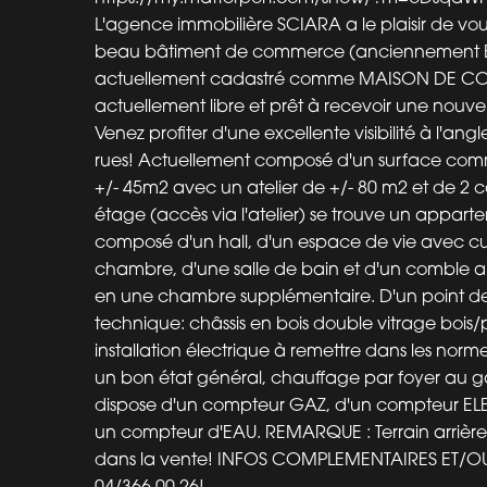
L'agence immobilière SCIARA a le plaisir de vo
beau bâtiment de commerce (anciennement B
actuellement cadastré comme MAISON DE 
actuellement libre et prêt à recevoir une nouvell
Venez profiter d'une excellente visibilité à l'angl
rues! Actuellement composé d'un surface com
+/- 45m2 avec un atelier de +/- 80 m2 et de 2 c
étage (accès via l'atelier) se trouve un appart
composé d'un hall, d'un espace de vie avec cu
chambre, d'une salle de bain et d'un combl
en une chambre supplémentaire. D'un point d
technique: châssis en bois double vitrage bois/
installation électrique à remettre dans les norme
un bon état général, chauffage par foyer au ga
dispose d'un compteur GAZ, d'un compteur EL
un compteur d'EAU. REMARQUE : Terrain arrièr
dans la vente! INFOS COMPLEMENTAIRES ET/OU
04/366.00.26!