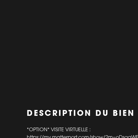
DESCRIPTION DU BIEN
*OPTION* VISITE VIRTUELLE :
https://my.matterport.com/show/?m=oDsqaWF