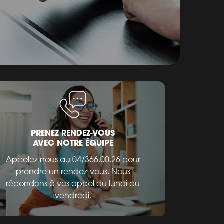
PRENEZ RENDEZ-VOUS
AVEC NOTRE ÉQUIPE
Appelez nous au 04/366.00.26 pour
prendre un rendez-vous. Nous
répondons à vos appel du lundi au
vendredi.